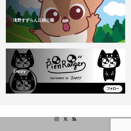
滝野すずらん丘陵公園
Zappy