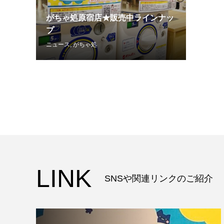
がちゃ処原宿店★販売中ラインナッ
プ
ニュース
,
がちゃ処
LINK
SNSや関連リンクのご紹介